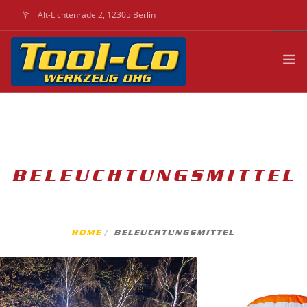
Alt-Lichtenrade 2, 12305 Berlin
info@feuerwehrkoffer.de
UNSERE PRODUKTE
EINSATZTRAINING
KONTAKT
BELEUCHTUNGSMITTEL
HOME
BELEUCHTUNGSMITTEL