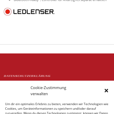
DATENSCHUTZERKLÄRUNG
WIDERRUFSRECHT
Cookie-Zustimmung
IMPRESSUM
verwalten
KONTAKT
Um dir ein optimales Erlebnis zu bieten, verwenden wir Technologien wie
Cookies, um Geräteinformationen zu speichern und/oder darauf
COOKIE-RICHTLINIE (EU)
zuzugreifen. Wenn du diesen Technologien zustimmst, können wir Daten