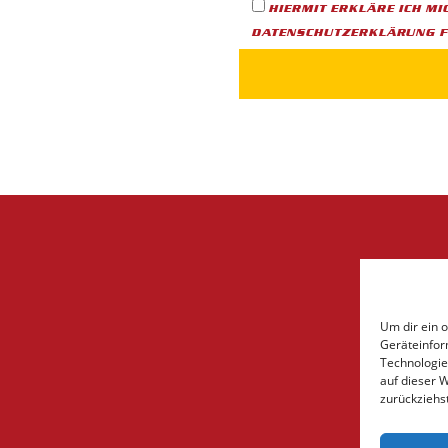
HIERMIT ERKLÄRE ICH MI
DATENSCHUTZERKLÄRUNG F
Um dir ein 
Geräteinfor
Technologie
auf dieser 
zurückziehs