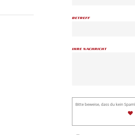
BETREFF
IHRE NACHRICHT
BITTE
Bitte beweise, dass du kein Spa
LASSE
DIESES
FELD
LEER.