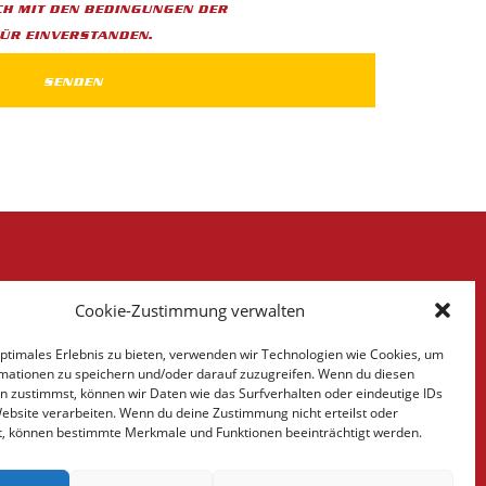
CH MIT DEN BEDINGUNGEN DER
ÜR EINVERSTANDEN.
ÖFFNUNGSZEITEN
Cookie-Zustimmung verwalten
Mo.-Do.: 8:00 bis 18:00 Uhr
optimales Erlebnis zu bieten, verwenden wir Technologien wie Cookies, um
Fr.: 8:00 bis 14:30 Uhr
mationen zu speichern und/oder darauf zuzugreifen. Wenn du diesen
n zustimmst, können wir Daten wie das Surfverhalten oder eindeutige IDs
Website verarbeiten. Wenn du deine Zustimmung nicht erteilst oder
t, können bestimmte Merkmale und Funktionen beeinträchtigt werden.