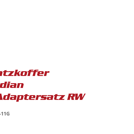
atzkoffer
dian
Adaptersatz RW
C-11G