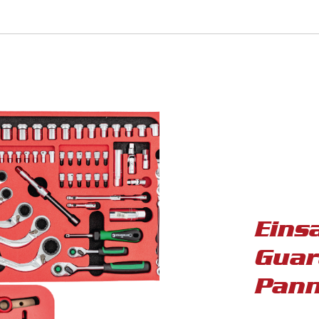
Eins
Guar
Pann