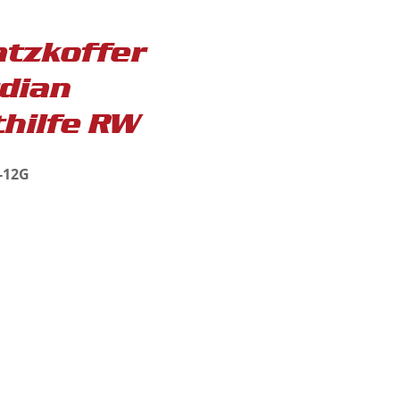
atzkoffer
dian
thilfe RW
C-12G