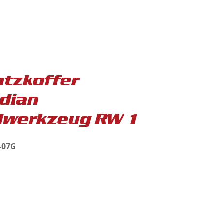
atzkoffer
dian
werkzeug RW 1
C-07G