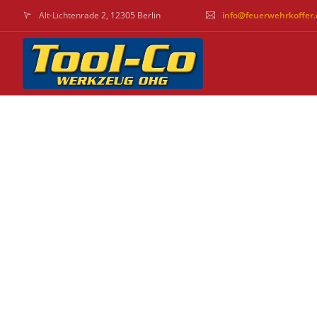
Alt-Lichtenrade 2, 12305 Berlin
info@feuerwehrkoffer.