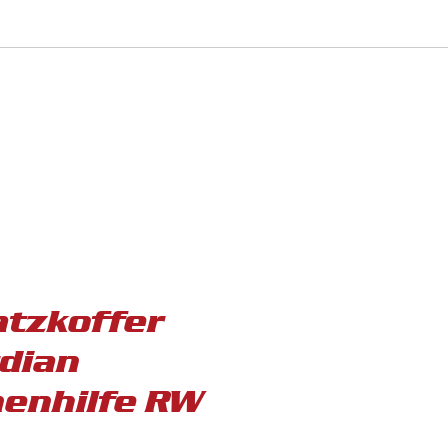
atzkoffer
dian
enhilfe RW