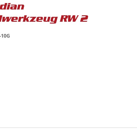
dian
werkzeug RW 2
C-10G