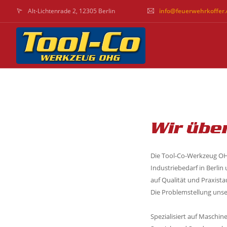
Alt-Lichtenrade 2, 12305 Berlin
info@feuerwehrkoffer.
Wir übe
Die Tool-Co-Werkzeug OHG
Industriebedarf in Berli
auf Qualität und Praxist
Die Problemstellung unse
Spezialisiert auf Maschin