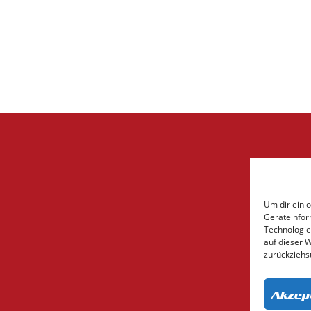
Um dir ein 
Geräteinfor
Technologie
auf dieser 
zurückziehs
Akzep