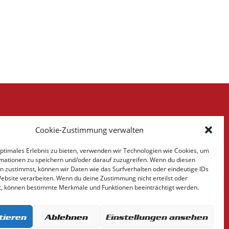
ÖFFNUNGSZEITEN
Cookie-Zustimmung verwalten
Mo.-Do.: 8:00 bis 18:00 Uhr
optimales Erlebnis zu bieten, verwenden wir Technologien wie Cookies, um
Fr.: 8:00 bis 14:30 Uhr
mationen zu speichern und/oder darauf zuzugreifen. Wenn du diesen
n zustimmst, können wir Daten wie das Surfverhalten oder eindeutige IDs
Website verarbeiten. Wenn du deine Zustimmung nicht erteilst oder
t, können bestimmte Merkmale und Funktionen beeinträchtigt werden.
tieren
Ablehnen
Einstellungen ansehen