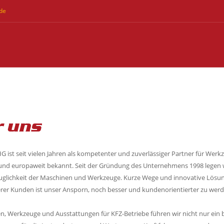
de
r uns
 ist seit vielen Jahren als kompetenter und zuverlässiger Partner für Wer
n und europaweit bekannt. Seit der Gründung des Unternehmens 1998 legen 
auglichkeit der Maschinen und Werkzeuge. Kurze Wege und innovative Lösu
rer Kunden ist unser Ansporn, noch besser und kundenorientierter zu werd
en, Werkzeuge und Ausstattungen für KFZ-Betriebe führen wir nicht nur ein 