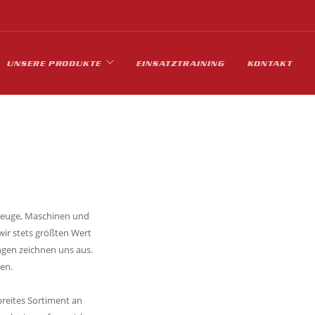
UNSERE PRODUKTE
EINSATZTRAINING
KONTAKT
kzeuge, Maschinen und
wir stets größten Wert
ngen zeichnen uns aus.
en.
breites Sortiment an